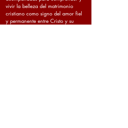
vivir la belleza del matrimonio
cristiano como signo del amor fiel
y permanente entre Cristo y su
Iglesia.
La Parroquia ofrece este programa
en momentos específicos del año,
con el propósito de facilitar el
acceso a los sacramentos y
fortalecer la vida familiar dentro de
la comunidad parroquial.
Community Weddings Celebrations
I
2026
Bodas Comunitarias 2026
Winter