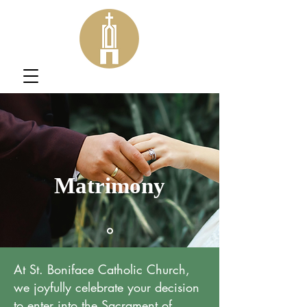
Matrimony
At St. Boniface Catholic Church,
we joyfully celebrate your decision
to enter into the Sacrament of